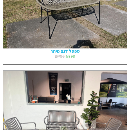
ספסל דגם מיתר
₪
790
₪
399