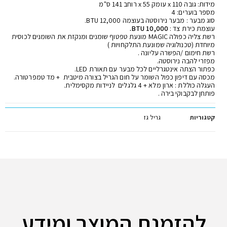
מידות: גובה 110 x עומק 55 x רוחב 141 ס"מ
מספר בוערים: 4
סוג מבער : מבער נירוסטה בעוצמה 12,000 BTU.
עוצמת כירת צד :
10,000 BTU.
רשת צליה כפולה MAGIC מונעת טפטוף שומנים ומנקזת את השומנים לכוסית
מיוחדת (טכנולוגיה שמונעת התלקחויות )
רשת חימום /הפשרה עליונה .
מפזרי להבה נירוסטה.
כפתור הצתה אינטגרליים לכל מבער עם תאורת LED.
מכסה עם דיפון כפול השומר על חום הגריל בצורה מיטבית + מד טמפרטורה.
העגלה כוללת : ארון מלא + 4 גלגלים לניידות מקסימלית.
פותחן לבקבוקי בירה .
קטגוריות
גריל גז
להזמנת המוצר ומידע