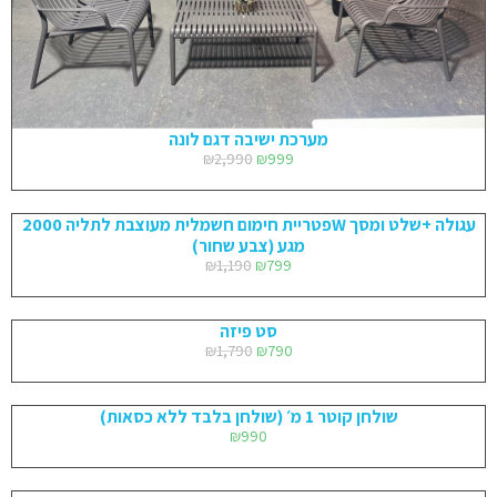
מערכת ישיבה דגם לונה
₪
2,990
₪
999
פטריית חימום חשמלית מעוצבת לתליה 2000W עגולה +שלט ומסך
מגע (צבע שחור)
₪
1,190
₪
799
סט פיזה
₪
1,790
₪
790
שולחן קוטר 1 מ׳ (שולחן בלבד ללא כסאות)
₪
990