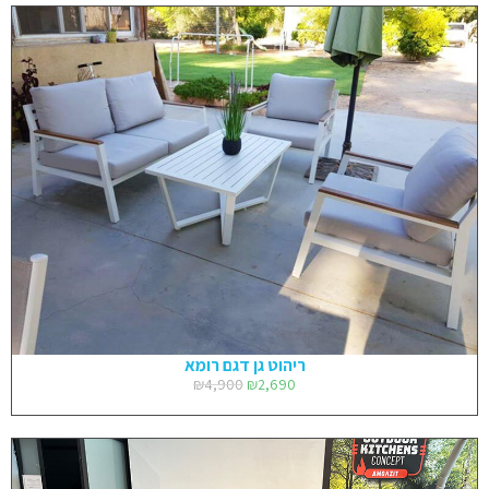
ריהוט גן דגם רומא
₪
4,900
₪
2,690