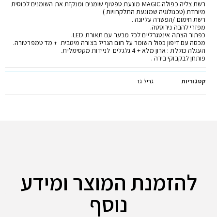
רשת צליה כפולה MAGIC מונעת טפטוף שומנים ומנקזת את השומנים לכוסית
מיוחדת (טכנולוגיה שמונעת התלקחויות )
רשת חימום /הפשרה עליונה .
מפזרי להבה נירוסטה.
כפתור הצתה אינטגרליים לכל מבער עם תאורת LED.
מכסה עם דיפון כפול השומר על חום הגריל בצורה מיטבית + מד טמפרטורה.
העגלה כוללת : ארון מלא + 4 גלגלים לניידות מקסימלית.
פותחן לבקבוקי בירה .
קטגוריות
גריל גז
להזמנת המוצר ומידע
נוסף