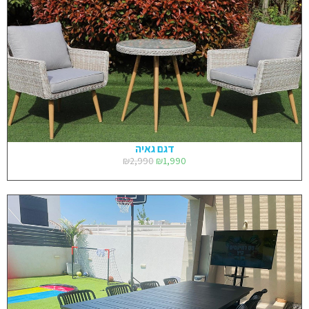
דגם גאיה
₪
2,990
₪
1,990