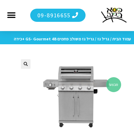
09-8916655
מערכות ישיבה לג
מגזין כיסא בגי
ריהוט גן 
סיור ויר
לקוחות מ
עמוד הבית
/
גריל גז
/ גריל גז משולב פחמים GS- Gourmet 4B +כירה
🔍
מבצע!