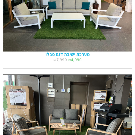
מערכת ישיבה דגם פבלו
₪
7,990
₪
4,990