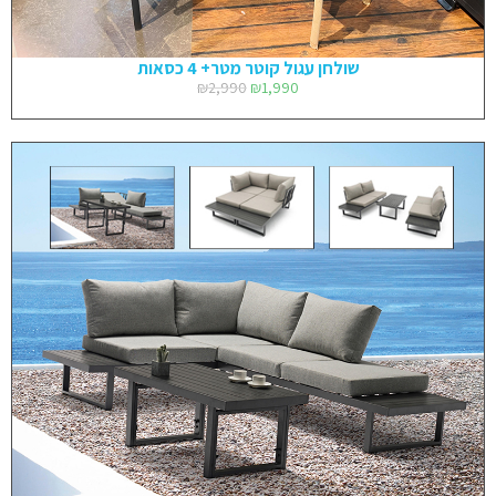
שולחן עגול קוטר מטר+ 4 כסאות
₪
2,990
₪
1,990