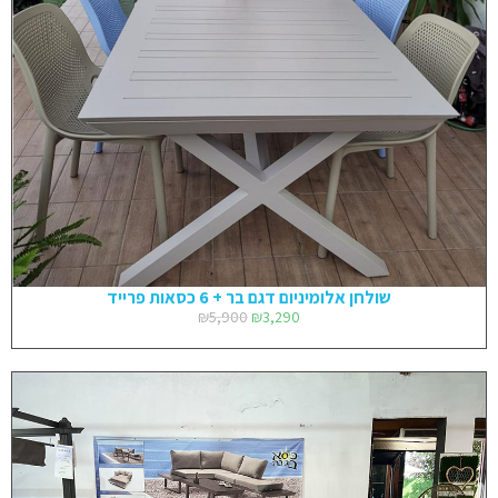
שולחן אלומיניום דגם בר + 6 כסאות פרייד
₪
5,900
₪
3,290