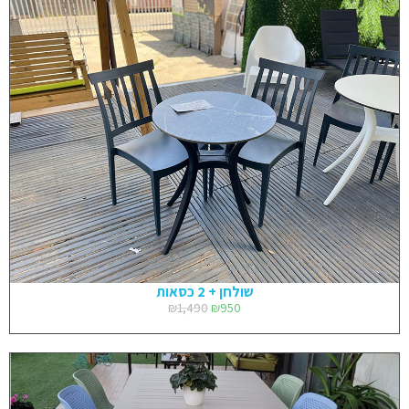
שולחן + 2 כסאות
₪
1,490
₪
950