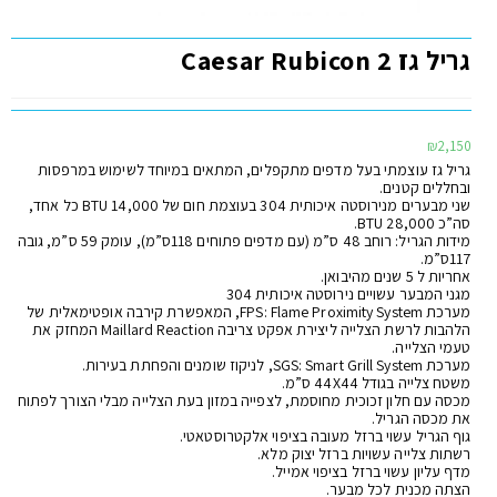
גריל גז Caesar Rubicon 2
₪
2,150
גריל גז עוצמתי בעל מדפים מתקפלים, המתאים במיוחד לשימוש במרפסות
ובחללים קטנים.
שני מבערים מנירוסטה איכותית 304 בעוצמת חום של 14,000 BTU כל אחד,
סה”כ 28,000 BTU.
מידות הגריל: רוחב 48 ס”מ (עם מדפים פתוחים 118ס”מ), עומק 59 ס”מ, גובה
117ס”מ.
אחריות ל 5 שנים מהיבואן.
מגני המבער עשויים נירוסטה איכותית 304
מערכת FPS: Flame Proximity System, המאפשרת קירבה אופטימאלית של
הלהבות לרשת הצלייה ליצירת אפקט צריבה Maillard Reaction המחזק את
טעמי הצלייה.
מערכת SGS: Smart Grill System, לניקוז שומנים והפחתת בעירות.
משטח צלייה בגודל 44X44 ס”מ.
מכסה עם חלון זכוכית מחוסמת, לצפייה במזון בעת הצלייה מבלי הצורך לפתוח
את מכסה הגריל.
גוף הגריל עשוי ברזל מעובה בציפוי אלקטרוסטאטי.
רשתות צלייה עשויות ברזל יצוק מלא.
מדף עליון עשוי ברזל בציפוי אמייל.
הצתה מכנית לכל מבער.