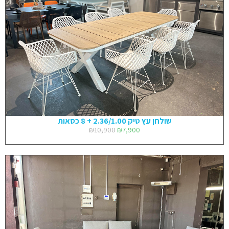
שולחן עץ טיק 2.36/1.00 + 8 כסאות
₪
10,900
₪
7,900