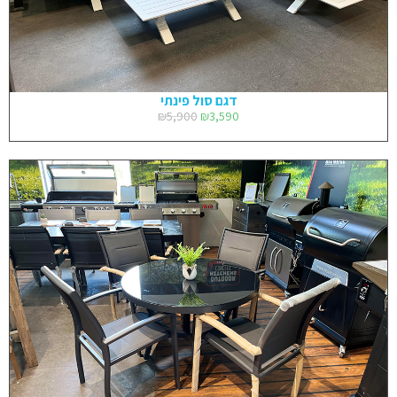
דגם סול פינתי
₪
5,900
₪
3,590