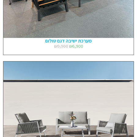
מערכת ישיבה דגם טולום
₪
9,900
₪
6,900