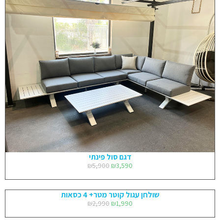
דגם סול פינתי
₪
5,900
₪
3,590
שולחן עגול קוטר מטר+ 4 כסאות
₪
2,990
₪
1,990