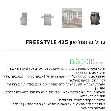
גריל גז נפוליאון FREESTYLE 425
₪
3,200
₪
3,900
גריל קומפקטי מחוזק בתכונות הפרימיום של נפוליאון בתמורה אדירה למחיר:
גריל 4 מבערי נירוסטה
תוספת מבער למשטח צלייה – שטח צלייה של 3 מבערים המחוזק במבער נוסף
לפיזור חום ושליטה מושלמת
מערכת הצתה JetFire להצתה קלה ומהירה, ממש כמו בסדרות הגבוהות של
נפוליאון.
אמבטיית גריל עשויה יציקת אלומניום לעמידות ואגירת חום, ממש כמו בסדרות
הגובוהת של נפוליאון.
מדפים מתקפלים לאכסון וניוד קלים
רשת ברזל יצוק פורצלנית עם רשת הגלים האייקונית של נפוליאון לצריבה
מושלמת בכל פעם.