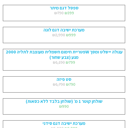
ספסל דגם מיתר
₪
790
₪
399
מערכת ישיבה דגם לונה
₪
2,990
₪
999
פטריית חימום חשמלית מעוצבת לתליה 2000W עגולה +שלט ומסך
מגע (צבע שחור)
₪
1,190
₪
799
סט פיזה
₪
1,790
₪
790
שולחן קוטר 1 מ׳ (שולחן בלבד ללא כסאות)
₪
990
מערכת ישיבה דגם סידני