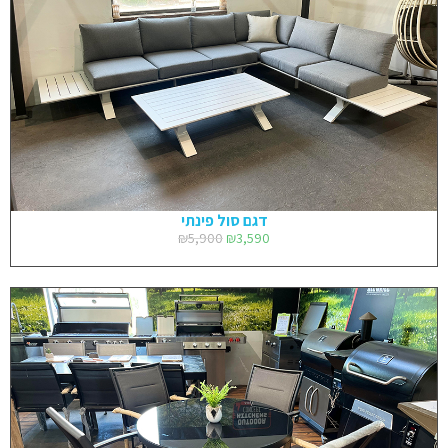
דגם סול פינתי
₪
5,900
₪
3,590