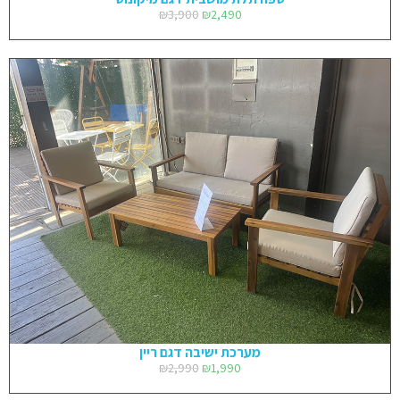
₪
3,900
₪
2,490
מערכת ישיבה דגם ריין
₪
2,990
₪
1,990