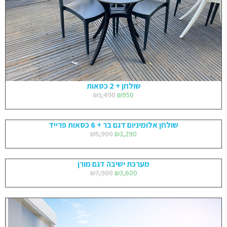
שולחן + 2 כסאות
₪
1,490
₪
950
שולחן אלומיניום דגם בר + 6 כסאות פרייד
₪
5,900
₪
3,290
מערכת ישיבה דגם מורן
₪
7,900
₪
3,600