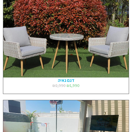
דגם גאיה
₪
2,990
₪
1,990