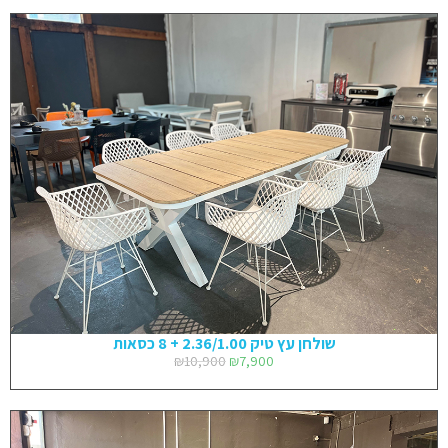
שולחן עץ טיק 2.36/1.00 + 8 כסאות
₪
10,900
₪
7,900