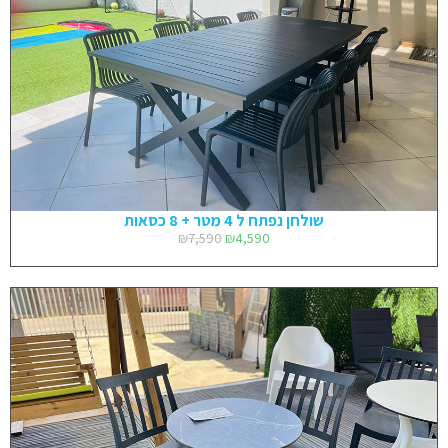
שולחן נפתח ל 4 מטר + 8 כסאות
₪
7,590
₪
4,590