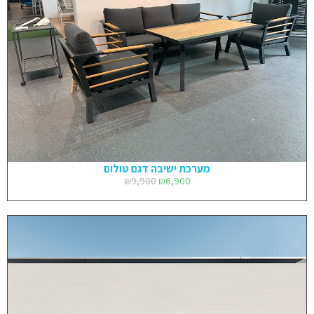
מערכת ישיבה דגם טולום
₪
9,900
₪
6,900