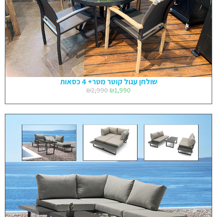
שולחן עגול קוטר מטר+ 4 כסאות
₪
2,990
₪
1,990