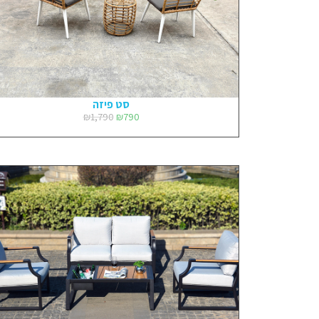
סט פיזה
₪
1,790
₪
790