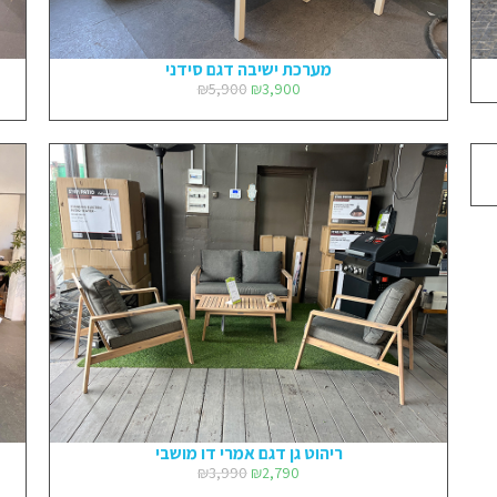
מערכת ישיבה דגם סידני
₪
5,900
₪
3,900
ריהוט גן דגם אמרי דו מושבי
₪
3,990
₪
2,790