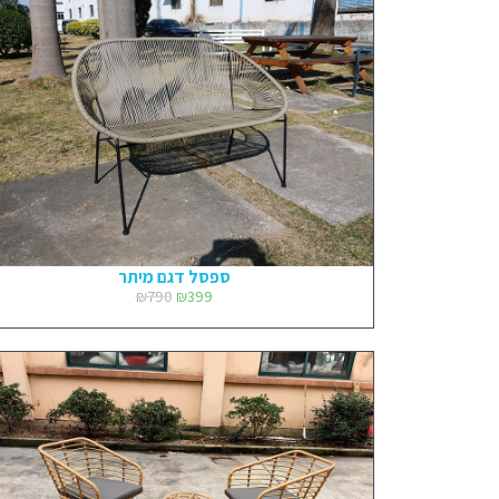
ספסל דגם מיתר
₪
790
₪
399