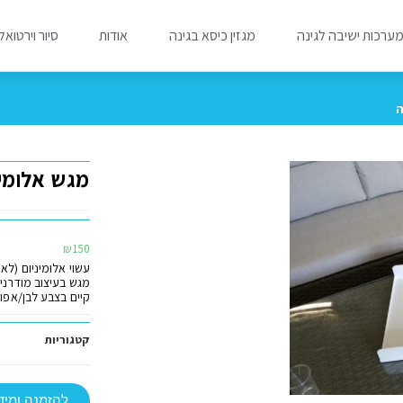
ערכות ישיבה לגינה
מגזין כיסא בגינה
אודות
סיור וירטואל
ה
מגש אלומינ
₪
150
עשוי אלומיניום (לא מחליד
מגש בעיצוב מודרני 
קיים בצבע לבן/אפו
קטגוריות
להזמנה ומיד