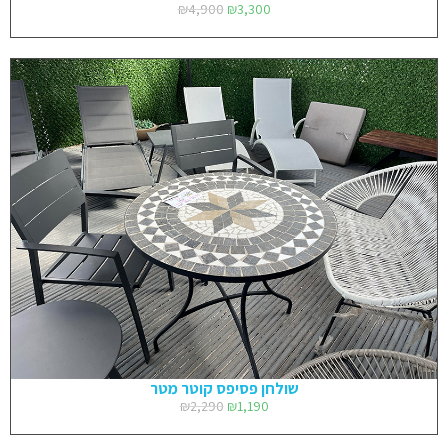
₪
4,900
₪
3,300
שולחן פסיפס קוטר מטר
₪
2,290
₪
1,190