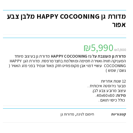
מדורת גן HAPPY COCOONING מלבן צבע
אפור
₪
5,990
₪
7,900
מדורת גן מעוצבת על גז HAPPY COCOONING
מדורת גן בעיצוב מיוחד
המעניקה חוויה ואווירה חמימה ומושלמת בחצרמרפסת. מדורת הגן HAPPY
COCOONING עשויי דמוי אבן מקומפוזיט חזק מאוד ועמיד בפני מזג האוויר (
גשם / שמש )
12 שנות אחריות
מבער נירוסטה איכותית .
עיצוב מרובע צבע לבן.
מידות:
40x60x80.
כולל כיסוי תואם .
קטגוריות
חימום לגינה
,
מדורות גן