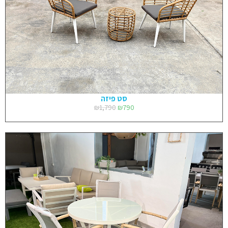
סט פיזה
₪
1,790
₪
790