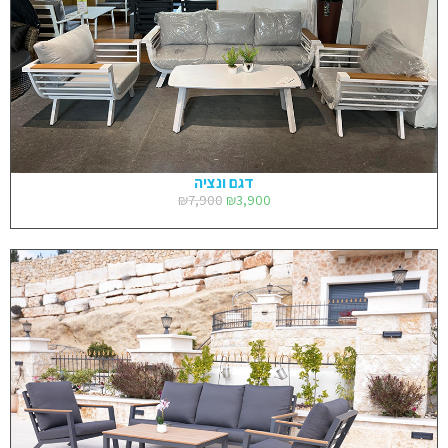
דגם ונציה
₪
7,900
₪
3,900