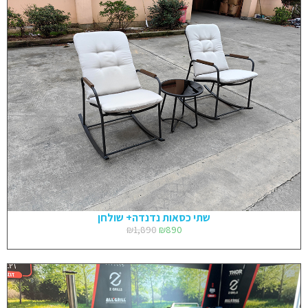
שתי כסאות נדנדה+ שולחן
₪
1,890
₪
890