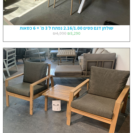
שולחן דגם פסים 2.16/1.00 נפתח ל 3 מ׳ + 6 כסאות
₪
4,990
₪
3,290