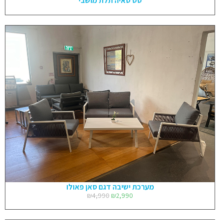
סט טאיה תלת מושבי
מערכת ישיבה דגם סאן פאולו
₪
4,990
₪
2,990