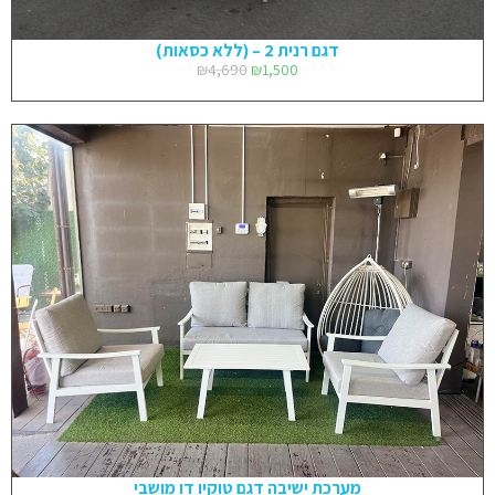
דגם רנית 2 – (ללא כסאות)
₪
4,690
₪
1,500
מערכת ישיבה דגם טוקיו דו מושבי