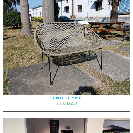
ספסל דגם מיתר
₪
790
₪
399