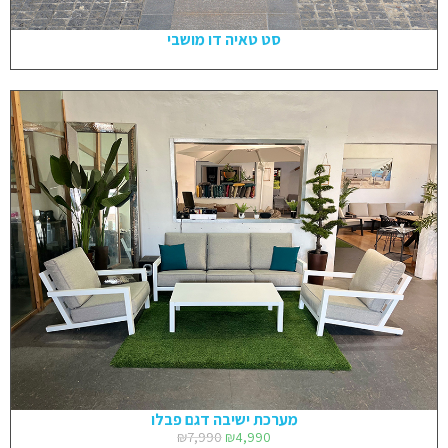
סט טאיה דו מושבי
מערכת ישיבה דגם פבלו
₪
7,990
₪
4,990