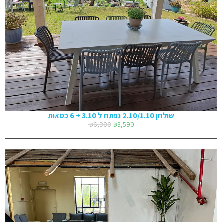
שולחן 2.10/1.10 נפתח ל 3.10 + 6 כסאות
₪
6,900
₪
3,590