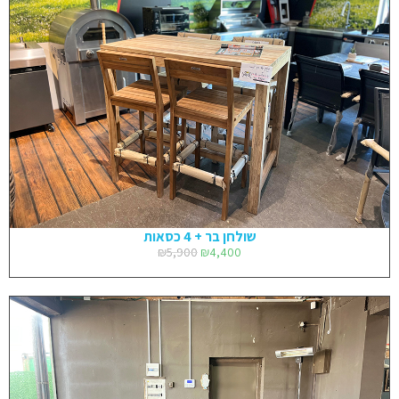
שולחן בר + 4 כסאות
₪
5,900
₪
4,400