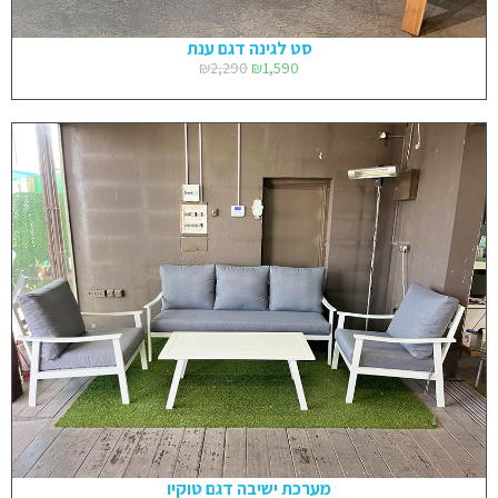
סט לגינה דגם ענת
₪
2,290
₪
1,590
מערכת ישיבה דגם טוקיו