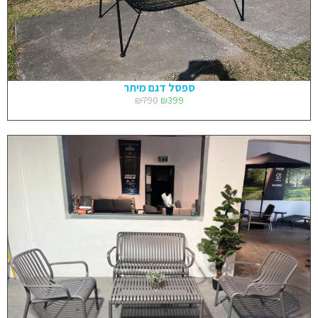
ספסל דגם מיתר
₪
790
₪
399