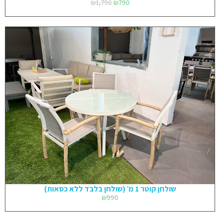
₪
1,790
₪
790
שולחן קוטר 1 מ׳ (שולחן בלבד ללא כסאות)
₪
990