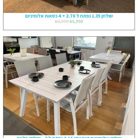
שולחן 1.35 נפתח ל 2.70 + 4 כסאות אלומיניום
₪
2,990
₪
1,990