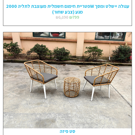
פטריית חימום חשמלית מעוצבת לתליה 2000W עגולה +שלט ומסך
מגע (צבע שחור)
₪
1,190
₪
799
סט פיזה