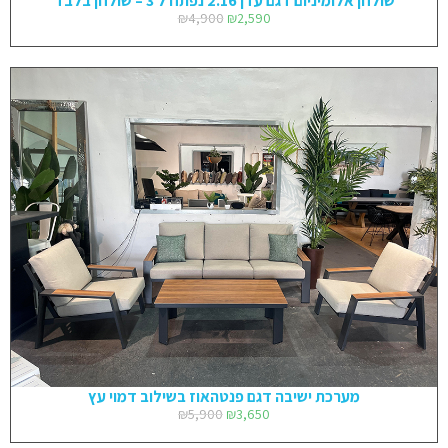
שולחן אלומיניום דגם עדן 2.16 נפתח ל 3 – שולחן בלבד
₪
4,900
₪
2,590
מערכת ישיבה דגם פנטהאוז בשילוב דמוי עץ
₪
5,900
₪
3,650