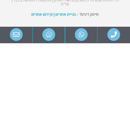
כל הזכויות שמורות לכיסא בגינה © ריהוט גן | התמונות להמחשה בלבד |
טל"ח
סייטק דיגיטל –
בניית אתרים
|
קידום אתרים