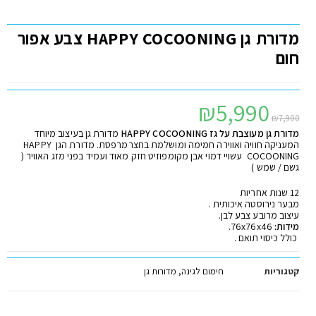
מדורת גן HAPPY COCOONING צבע אפור
חום
₪
5,990
₪
7,900
מדורת גן מעוצבת על גז HAPPY COCOONING
מדורת גן בעיצוב מיוחד
המעניקה חוויה ואווירה חמימה ומושלמת בחצרמרפסת. מדורת הגן HAPPY
COCOONING עשויי דמוי אבן מקומפוזיט חזק מאוד ועמיד בפני מזג האוויר (
גשם / שמש )
12 שנות אחריות
מבער נירוסטה איכותית .
עיצוב מרובע צבע לבן.
מידות:
76x76x46.
כולל כיסוי תואם .
קטגוריות
חימום לגינה
,
מדורות גן