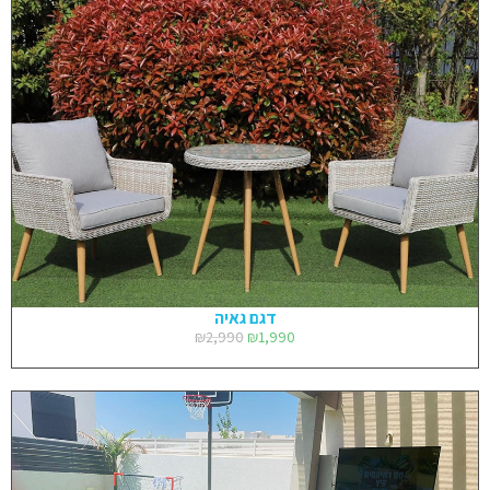
דגם גאיה
₪
2,990
₪
1,990