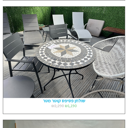
שולחן פסיפס קוטר מטר
₪
2,290
₪
1,190