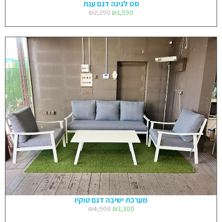
סט לגינה דגם ענת
₪
2,290
₪
1,590
מערכת ישיבה דגם טוקיו
₪
4,900
₪
3,300