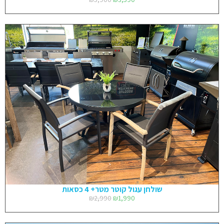
שולחן עגול קוטר מטר+ 4 כסאות
₪
2,990
₪
1,990