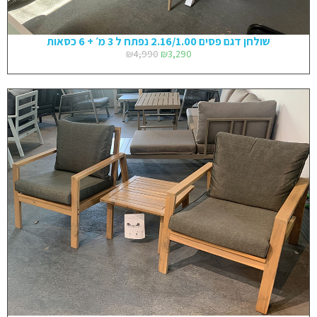
שולחן דגם פסים 2.16/1.00 נפתח ל 3 מ׳ + 6 כסאות
₪
4,990
₪
3,290