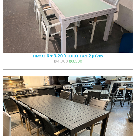
שולחן 2 מטר נפתח ל 3.20 + 6 כסאות
₪
4,900
₪
3,500