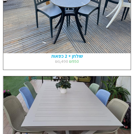
שולחן + 2 כסאות
₪
1,490
₪
950