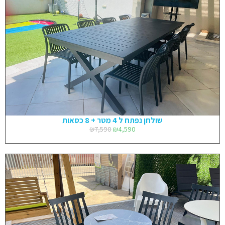
שולחן נפתח ל 4 מטר + 8 כסאות
₪
7,590
₪
4,590