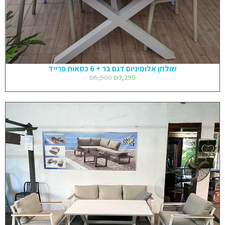
שולחן אלומיניום דגם בר + 6 כסאות פרייד
₪
5,900
₪
3,290