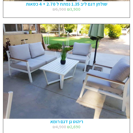
שולחן דגם ליב 1.35 נפתח ל 2.70 + 4 כסאות
₪
6,900
₪
3,900
ריהוט גן דגם רומא
₪
4,900
₪
2,690