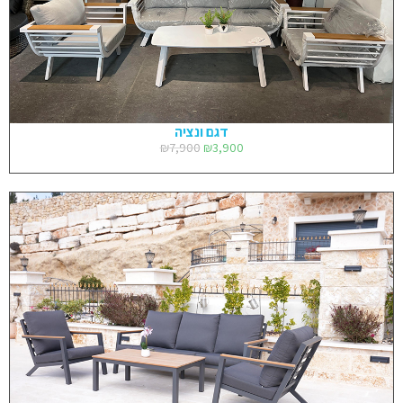
דגם ונציה
₪
7,900
₪
3,900