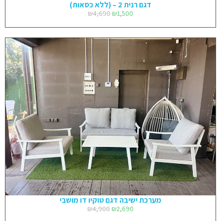
דגם רנית 2 – (ללא כסאות)
₪
4,690
₪
1,500
מערכת ישיבה דגם טוקיו דו מושבי
₪
4,900
₪
2,690