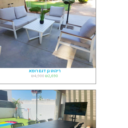
ריהוט גן דגם רומא
₪
4,900
₪
2,690