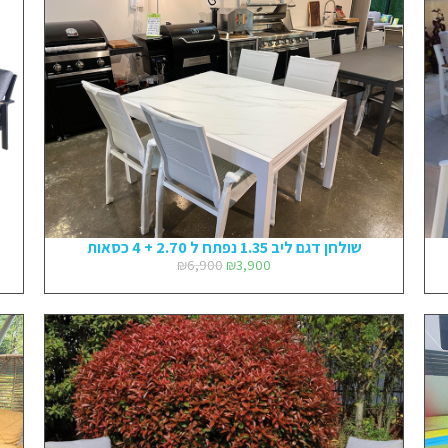
שולחן דגם ליב 1.35 נפתח ל 2.70 + 4 כסאות
₪
6,900
₪
3,900