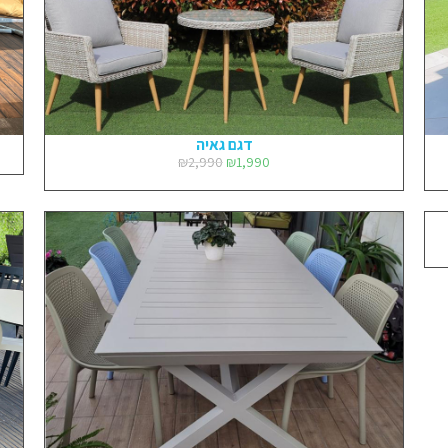
דגם גאיה
₪
2,990
₪
1,990