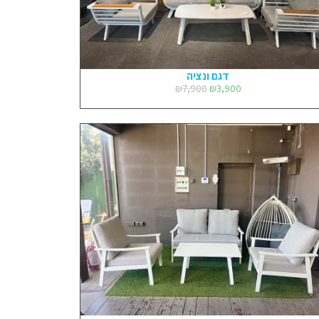
דגם ונציה
₪
7,900
₪
3,900