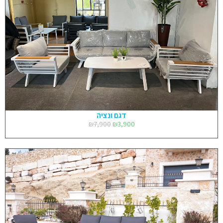
דגם ונציה
₪
7,900
₪
3,900