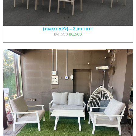
דגם רנית 2 – (ללא כסאות)
₪
4,690
₪
1,500