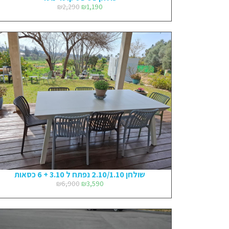
₪
2,290
₪
1,190
שולחן 2.10/1.10 נפתח ל 3.10 + 6 כסאות
₪
6,900
₪
3,590