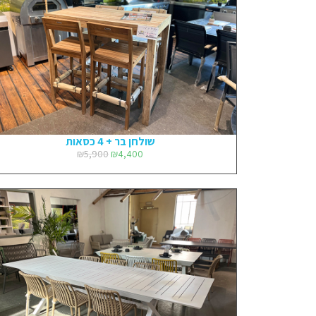
שולחן בר + 4 כסאות
₪
5,900
₪
4,400