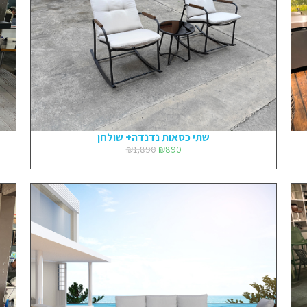
שתי כסאות נדנדה+ שולחן
₪
1,890
₪
890