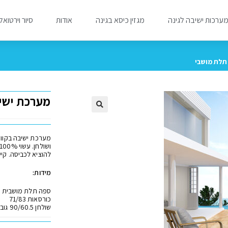
ערכות ישיבה לגינה
מגזין כיסא בגינה
אודות
סיור וירטואל
 תלת מושבי
מערכת ישיב
🔍
מערכת ישיבה בקווי
להוציא לכביסה. קי
מידות:
ספה תלת מושבית 191/83
כורסאות 71/83
שולחן 90/60.5 גובה 43 ס״מ