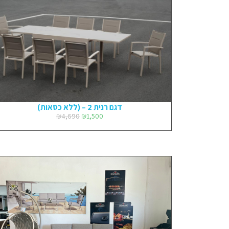
דגם רנית 2 – (ללא כסאות)
₪
4,690
₪
1,500