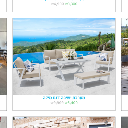
₪
4,900
₪
3,300
מערכת ישיבה דגם מילה
₪
9,900
₪
6,400