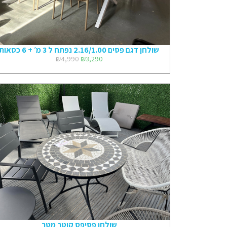
שולחן דגם פסים 2.16/1.00 נפתח ל 3 מ׳ + 6 כסאות
₪
4,990
₪
3,290
שולחן פסיפס קוטר מטר