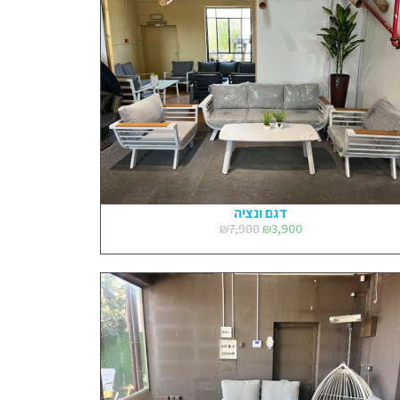
דגם ונציה
₪
7,900
₪
3,900