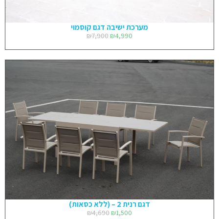
מערכת ישיבה דגם קוסמוי
₪
7,900
₪
4,990
דגם רנית 2 – (ללא כסאות)
₪
4,690
₪
1,500