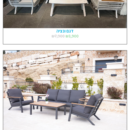
דגם ונציה
₪
7,900
₪
3,900