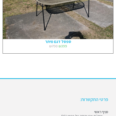
ספסל דגם מיתר
₪
790
₪
399
פרטי התקשרות:
סניף ראשי