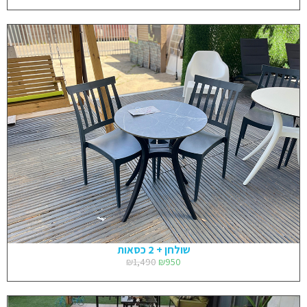
שולחן + 2 כסאות
₪
1,490
₪
950