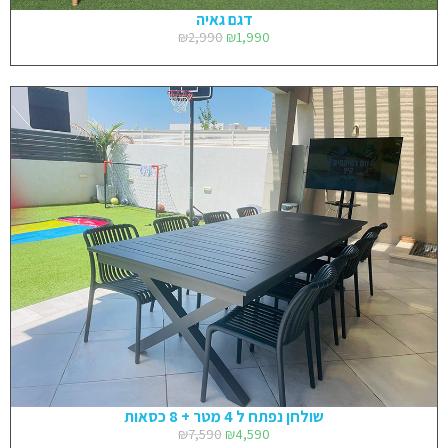
דגם גאיה
₪
2,990
₪
1,990
שולחן נפתח ל 4 מטר + 8 כסאות
₪
7,590
₪
4,590