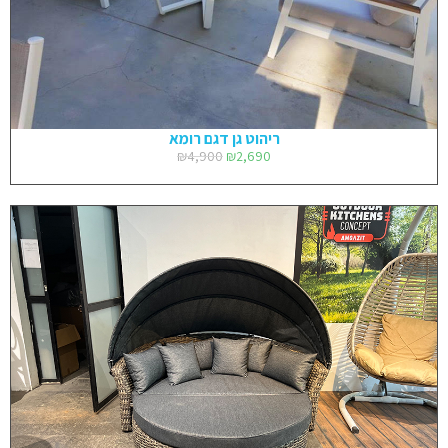
ריהוט גן דגם רומא
₪
4,900
₪
2,690