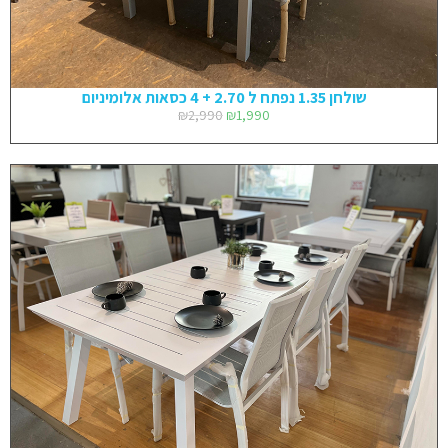
שולחן 1.35 נפתח ל 2.70 + 4 כסאות אלומיניום
₪
2,990
₪
1,990