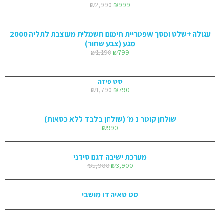
₪
2,990
₪
999
פטריית חימום חשמלית מעוצבת לתליה 2000W עגולה +שלט ומסך
מגע (צבע שחור)
₪
1,190
₪
799
סט פיזה
₪
1,790
₪
790
שולחן קוטר 1 מ׳ (שולחן בלבד ללא כסאות)
₪
990
מערכת ישיבה דגם סידני
₪
5,900
₪
3,900
סט טאיה דו מושבי