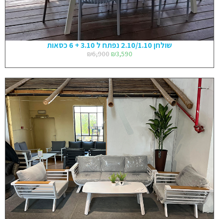
שולחן 2.10/1.10 נפתח ל 3.10 + 6 כסאות
₪
6,900
₪
3,590