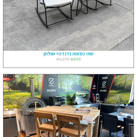
שתי כסאות נדנדה+ שולחן
₪
1,890
₪
890