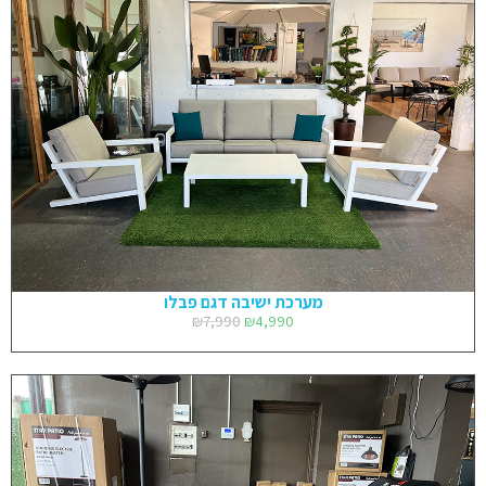
מערכת ישיבה דגם פבלו
₪
7,990
₪
4,990