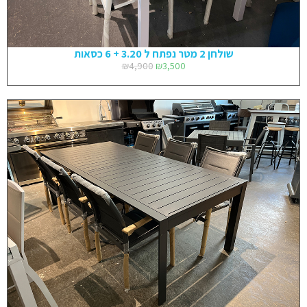
שולחן 2 מטר נפתח ל 3.20 + 6 כסאות
₪
4,900
₪
3,500