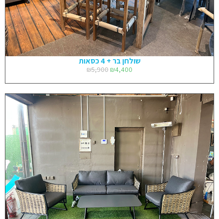
שולחן בר + 4 כסאות
₪
5,900
₪
4,400