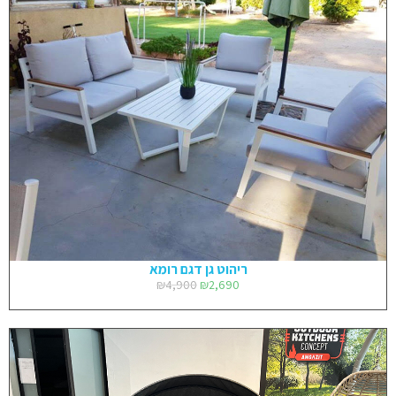
ריהוט גן דגם רומא
₪
4,900
₪
2,690