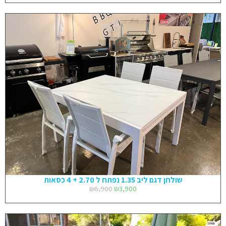
שולחן דגם ליב 1.35 נפתח ל 2.70 + 4 כסאות
₪
6,900
₪
3,900