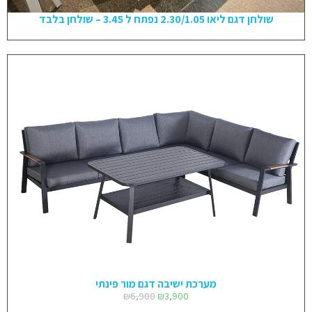
שולחן דגם ליאו 2.30/1.05 נפתח ל 3.45 – שולחן בלבד
מערכת ישיבה דגם מור פינתי
₪
6,900
₪
3,900