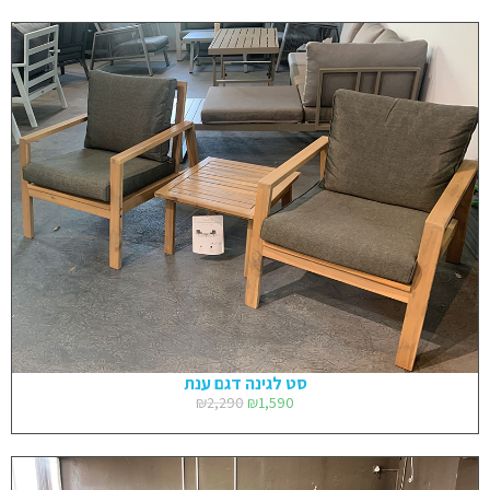
סט לגינה דגם ענת
₪
2,290
₪
1,590