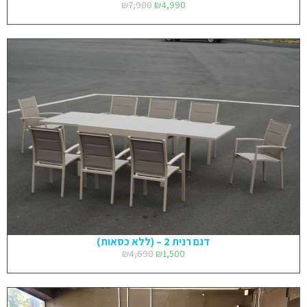
₪
7,900
₪
4,990
דגם רנית 2 – (ללא כסאות)
₪
4,690
₪
1,500