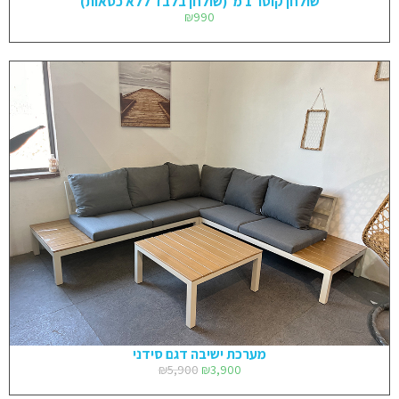
שולחן קוטר 1 מ׳ (שולחן בלבד ללא כסאות)
₪
990
מערכת ישיבה דגם סידני
₪
5,900
₪
3,900