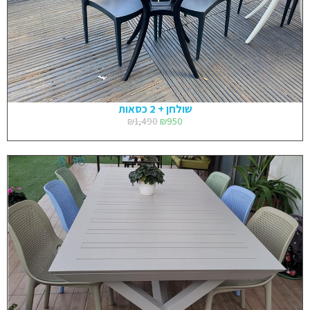
שולחן + 2 כסאות
₪
1,490
₪
950