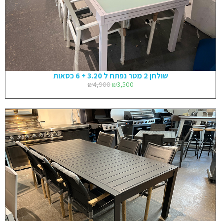
שולחן 2 מטר נפתח ל 3.20 + 6 כסאות
₪
4,900
₪
3,500