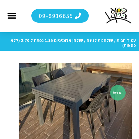
09-8916655
מערכות ישיבה לג
מגזין כיסא בגי
ריהוט גן 
סיור ויר
לקוחות מ
עמוד הבית
/
שולחנות לגינה
/ שולחן אלומיניום 1.35 נפתח ל 2.70 (ללא
כסאות)
מבצע!