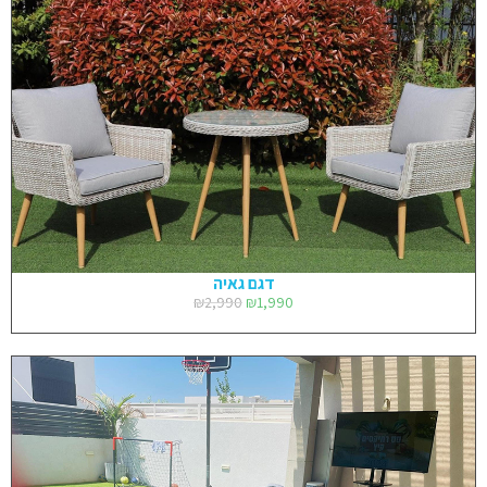
דגם גאיה
₪
2,990
₪
1,990