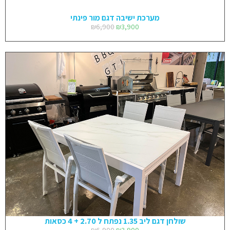
מערכת ישיבה דגם מור פינתי
₪
6,900
₪
3,900
שולחן דגם ליב 1.35 נפתח ל 2.70 + 4 כסאות