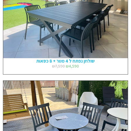
שולחן נפתח ל 4 מטר + 8 כסאות
₪
7,590
₪
4,590