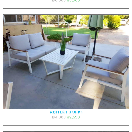
₪
6,900
₪
3,900
ריהוט גן דגם רומא
₪
4,900
₪
2,690