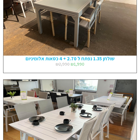
שולחן 1.35 נפתח ל 2.70 + 4 כסאות אלומיניום
₪
2,990
₪
1,990