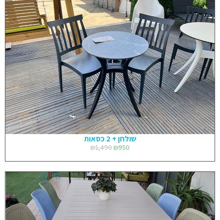
שולחן + 2 כסאות
₪
1,490
₪
950