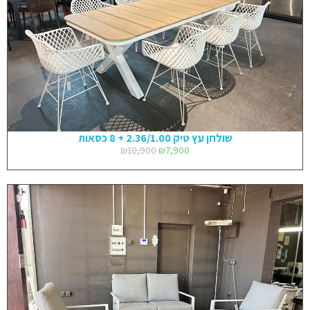
שולחן עץ טיק 2.36/1.00 + 8 כסאות
₪
10,900
₪
7,900