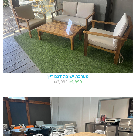
מערכת ישיבה דגם ריין
₪
2,990
₪
1,990