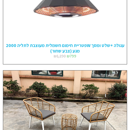
פטריית חימום חשמלית מעוצבת לתליה 2000W עגולה +שלט ומסך
מגע (צבע שחור)
₪
1,190
₪
799