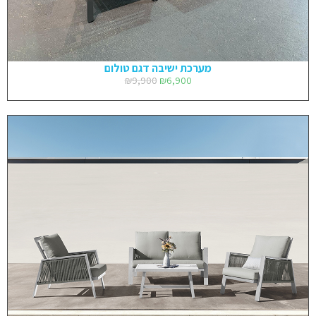
מערכת ישיבה דגם טולום
₪
9,900
₪
6,900