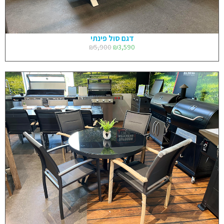
דגם סול פינתי
₪
5,900
₪
3,590