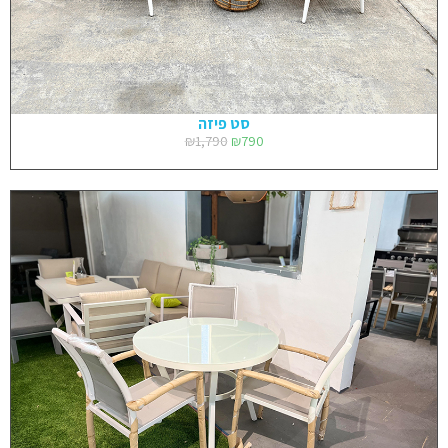
סט פיזה
₪
1,790
₪
790