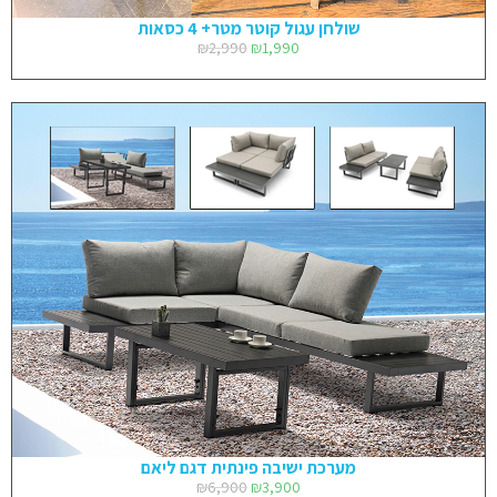
שולחן עגול קוטר מטר+ 4 כסאות
₪
2,990
₪
1,990
מערכת ישיבה פינתית דגם ליאם
₪
6,900
₪
3,900