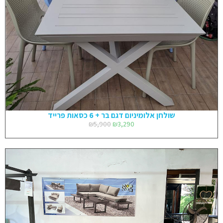
שולחן אלומיניום דגם בר + 6 כסאות פרייד
₪
5,900
₪
3,290