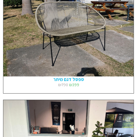
ספסל דגם מיתר
₪
790
₪
399