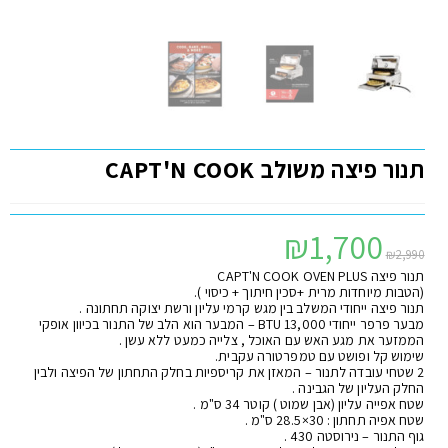
תנור פיצה משולב CAPT'N COOK
₪
1,700
₪
2,990
תנור פיצה CAPT'N COOK OVEN PLUS
(הטבות מיוחדות מרית +סכין חיתוך + כיסוי ).
תנור פיצה ייחודי המשלב בין מגש קרמי עליון ורשת יצוקה תחתונה .
מבער פרפר ייחודי BTU 13,000 – המבער הוא הלב של התנור בכיוון אופקי
הממזער את מגע האש עם האוכל , צלייה כמעט ללא עשן .
שימוש קל ופושט עם טמפרטורה עקבית.
2 שטחי עובדה לתנור – המאזן את קריספיות בחלק התחתון של הפיצה ולבין
החלק העליון של הגבינה .
שטח אפייה עליון (אבן שמוט ) קוטר 34 ס"מ .
שטח אפיה תחתון : 30×28.5 ס"מ .
גוף התנור – נירוסטה 430 .