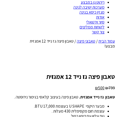
ריהוט גן במבצע
מערכות ישיבה לגינה
מגזין כיסא בגינה
אודות
סיור וירטואלי
לקוחות ממליצים
צור קשר
עמוד הבית
/
טאבוני פיצה
/ טאבון פיצה גז נייד 12 אמגזית
מבצע!
טאבון פיצה גז נייד 12 אמגזית
₪
500
₪
799
טאבון גז נייד אמגזית.
טאבון פיצה בעיצוב קלאסי בגימור נירוסטה .
מבער היקפי U SHAPE בעוצמת 17,000 BTU.
עוצמת חום מקסימלית 430 מעלות .
גוף עליון עם דיפון כפול .