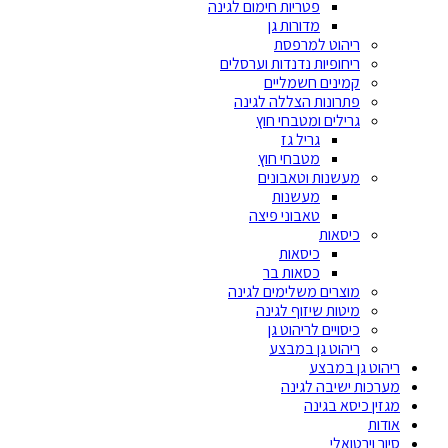
פטריות חימום לגינה
מדורות גן
ריהוט למרפסת
ריחופיות נדנדות וערסלים
קמינים חשמליים
פתרונות הצללה לגינה
גרילים ומטבחי חוץ
גריל גז
מטבחי חוץ
מעשנות וטאבונים
מעשנות
טאבוני פיצה
כיסאות
כיסאות
כסאות בר
מוצרים משלימים לגינה
מיטות שיזוף לגינה
כיסויים לריהוט גן
ריהוט גן במבצע
ריהוט גן במבצע
מערכות ישיבה לגינה
מגזין כיסא בגינה
אודות
סיור וירטואלי