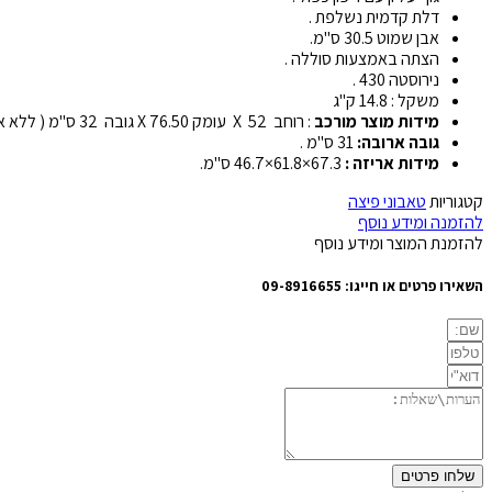
דלת קדמית נשלפת .
אבן שמוט 30.5 ס"מ.
הצתה באמצעות סוללה .
נירוסטה 430 .
משקל : 14.8 ק"ג
מידות מוצר מורכב
: רוחב 52 X עומק 76.50 X גובה 32 ס"מ ( ללא ארובה )
גובה ארובה:
31 ס"מ .
מידות אריזה :
67.3×61.8×46.7 ס"מ.
קטגוריות
טאבוני פיצה
להזמנה ומידע נוסף
להזמנת המוצר ומידע נוסף
השאירו פרטים או חייגו:
09-8916655
שלחו פרטים