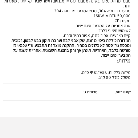
מבנה מחוזק GRC, בשונה ממבנה MGO (מגנזיום) אשר שביר וקל יותר, מעט זול
יותר.
מבער נירוסטה 304, מגש המבער נירוסטה 304.
50,000 BTU או 16KW.
תקינת CE.
שנה אחריות על המבער ופגם ייצור.
לשימוש חיצוני בלבד!
קיים בצבעים: אפור כהה, אפור בהיר וקרם.
המדורה כוללת כיסוי מתנה, שק אבני לבה וערכת תיקון צבע לבטון. זכוכית
ומכסה נירוסטה לא כלולים במחיר.
התקנת מוצר זה תתבצע ע”י טכנאי גז
מורשה בלבד, האחריות תינתן אך ורק בהצגת חשבונית. אחריות לשנה על
המבער ופגם ייצור.
מידות:
מידות כלליות: Ф81*H58 ס”מ.
משקל כולל 80 ק”ג.
קטגוריות
מדורות גן