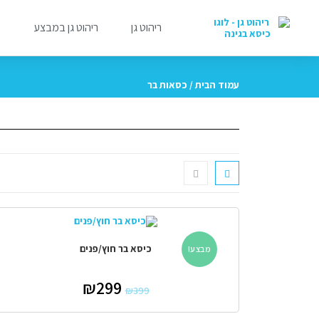
ריהוט גן
ריהוט גן במבצע
מ
עמוד הבית
/ כסאות בר
כיסא בר חוץ/פנים
מבצע!
₪
299
₪
399