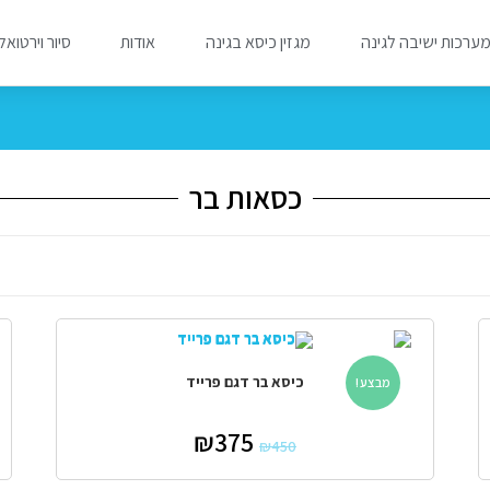
ערכות ישיבה לגינה
מגזין כיסא בגינה
אודות
סיור וירטואל
כסאות בר
כיסא בר דגם פרייד
מבצע!
₪
375
₪
450