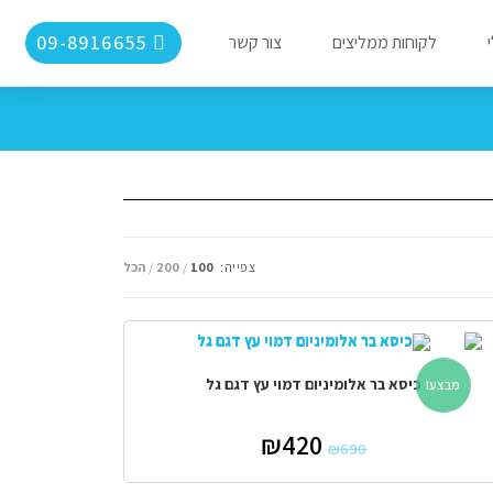
09-8916655
י
לקוחות ממליצים
צור קשר
צפייה:
100
200
הכל
כיסא בר אלומיניום דמוי עץ דגם גל
מבצע!
₪
420
₪
690