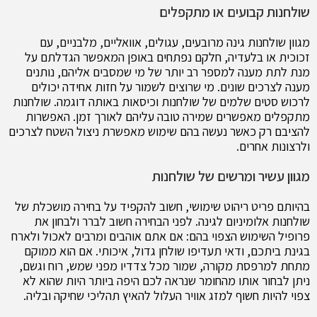
שולחנות קבועים או מתקפלים
מגוון שולחנות גינה מרובעים, עגולים, אוואליים, מלבניים, עם
זכוכית או בלעדיה, חלקם נפתחים באופן המאפשר הגדלתם על
מנת לתת מענה למספר רב יותר של מי שמסבים אליהם, נותנים
מענה לצרכים שונים. מי שרוצים לשמור על חזות אחידה יכולים
לרכוש סטים שלמים של שולחנות וכיסאות באותה דוגמה. שולחנות
מתקפלים מאפשרים שמירה טובה עליהם לאורך זמן. האפשרות
להציבם רק כאשר נעשה בהם שימוש מאפשרת ניצול השטח לצרכים
ולרצונות אחרים.
מגוון עשיר ומרשים של שולחנות
בהיותם פריט ריהוט שימושי, חשוב להקפיד על בחירה מושכלת של
שולחנות אלומיניום לגינה. לפני הבחירה חשוב לברר ולבחון את
פרופיל השימוש הצפוי בהם: אם אתם אוהבים ומרבים לאכול ולארח
בגינת ביתכם, ודאי תעדיפו שולחן גדול, איכותי. אם הוא ממוקם
מתחת למרפסת מקורה, שמור מכל צדדיו מפני שמש, רוח וגשם,
ניתן לבחור אותו מהחומר שנראה לכם היפה ביותר היות שהוא לא
צפוי להיות חשוף למזג אוויר העלול להאיץ תהליכי שחיקה ובליה.