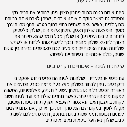
שולחנות לגינה לכל עת
פינת אירוח בגינה מהווה פתרון מצוין. ניתן להותיר את הבית נקי
ומסודר גם כאשר פוקדים אותנו אורחים, שניתן לארח אותם ברווחה
מחוץ לבית, כאשר עצם השהייה בחוץ בתוך הטבע והנוף מהווה ערך
מוסף. הימצאות שולחן ראטן, שולחן אלומיניום, שולחן פלסטיק
(חומרים טובים ועמידים) או שולחן מכל חומר שהוא מייתר את
הצורך להוציא שולחן מהבית ובכך לחשוף אותו ללחות או לשמש.
שולחנות הגינה האיכותיים המוצעים לכם מאפשרים בחירה בין סוגים
שונים, כולם איכותיים ובטיחותיים לשימוש.
שולחנות לגינה – איכותיים ודקורטיביים
עם כיסוי או בלעדיו – שולחנות לגינה הם פריט ריהוט אפקטיבי
ודקורטיבי. ניתן לבחור בשולחן מעץ בעל מראה כפרי, המעצים את
האווירה הפסטורלית או בשולחן עשוי, לדוגמה, מאלומיניום, המשווה
למקום מראה יוקרתי יותר. כאשר בוחרים שולחן המיועד לגינה חשוב
לקחת בחשבון האם הוא אמור להימצא חשוף, תחת כיפת השמים,
או, לחלופין, במקום שבו הוא מוגן יותר. כך או כך, אם אתם יושבים
לעתים תכופות וממושכות בגינת ביתכם, ודאי מגיע לכם לשבת
סביב שולחן נאה ועל כיסאות נאים ואיכותיים.