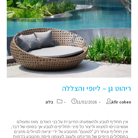
ריהוט גן – ליופי והצללה
kfir cohen
11/02/2016
בלוג
אין תחליף לטבע ולהשפעתו החיובית על בני האדם. מאז ומעולם
אנשים ניסו למצוא וליצור כל מיני תחליפים לטבע אך בסופו של דבר,
אין תחליף ונותר רק "לטעום" מהטבע על ידי יציאה לטיולים מהנים
במסלולים היפים של מדינתנו ולעצב לעצמנו פיסה מהטבע בדמות