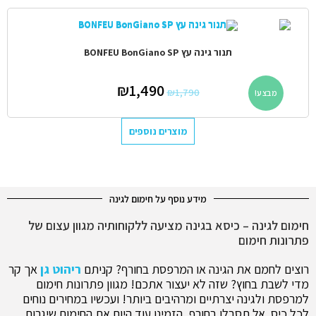
תנור גינה עץ BONFEU BonGiano SP
₪
1,490
₪
1,790
מבצע!
מוצרים נוספים
מידע נוסף על חימום לגינה
חימום לגינה – כיסא בגינה מציעה ללקוחותיה מגוון עצום של
פתרונות חימום
רוצים לחמם את הגינה או המרפסת בחורף? קניתם
ריהוט גן
אך קר
מדי לשבת בחוץ? שזה לא יעצור אתכם! מגוון פתרונות חימום
למרפסת ולגינה יצרתיים ומרהיבים ביותר! ועכשיו במחירים נוחים
לכל כיס. אל תסבלו בחורף, הזמינו עוד היום את החימום שיגרום