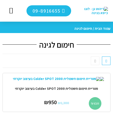
09-8916655
מערכות ישיבה לג
מגזין כיסא בגי
ריהוט גן 
סיור ויר
לקוחות מ
עמוד הבית
/ חימום לגינה
חימום לגינה
פטריית חימום חשמלית Colder SPOT 2000 בעיצוב יוקרתי
₪
950
₪
1,300
מבצע!