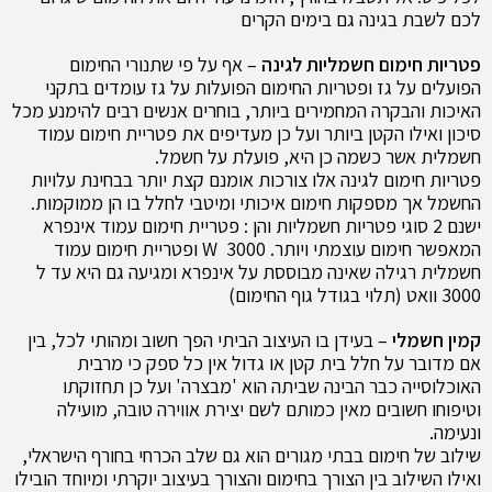
לכם לשבת בגינה גם בימים הקרים
פטריות חימום חשמליות לגינה
– אף על פי שתנורי החימום
הפועלים על גז ופטריות החימום הפועלות על גז עומדים בתקני
האיכות והבקרה המחמירים ביותר, בוחרים אנשים רבים להימנע מכל
סיכון ואילו הקטן ביותר ועל כן מעדיפים את פטריית חימום עמוד
חשמלית אשר כשמה כן היא, פועלת על חשמל.
פטריות חימום לגינה אלו צורכות אומנם קצת יותר בבחינת עלויות
החשמל אך מספקות חימום איכותי ומיטבי לחלל בו הן ממוקמות.
ישנם 2 סוגי פטריות חשמליות והן : פטריית חימום עמוד אינפרא
המאפשר חימום עוצמתי ויותר. W 3000 ופטריית חימום עמוד
חשמלית רגילה שאינה מבוססת על אינפרא ומגיעה גם היא עד ל
3000 וואט (תלוי בגודל גוף החימום)
קמין חשמלי
– בעידן בו העיצוב הביתי הפך חשוב ומהותי לכל, בין
אם מדובר על חלל בית קטן או גדול אין כל ספק כי מרבית
האוכלוסייה כבר הבינה שביתה הוא 'מבצרה' ועל כן תחזוקתו
וטיפוחו חשובים מאין כמותם לשם יצירת אווירה טובה, מועילה
ונעימה.
שילוב של חימום בבתי מגורים הוא גם שלב הכרחי בחורף הישראלי,
ואילו השילוב בין הצורך בחימום והצורך בעיצוב יוקרתי ומיוחד הובילו