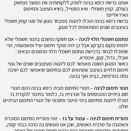
אותנו ברשת כיסא בגינה לספק ללקוחותינו את המוצר הנחשק
בעולם, קמין חשמלי- שיא הסטייל, בשיא העיצוב והחימום
האידאליים!
ברשת כיסא בגינה תוכלו ליהנות ממבחר מגוון של סוגי קמין חשמלי
בעיצובים שונים המותאמים לכל סגנון.
מחמם חשמלי תלוי לגינה
– אם חשקה נפשכם בתנור חשמלי שלא
יתפוס מקום בקרקע אבל כן יהיה מוקד חימום יעיל ומשמעותי, הרי
שתוכלו לבחור ברכישת מחמם חשמלי תלוי מהסוגים הבאים :
אובלי, גדול, קטן, אינפרא.
כאשר המגוון השונה מאפשר לכם ליהנות מעיצובים שונים של גופי
חימום תלויים בעיצוב שמתאים לכם ובחימום שיאפשר לכם ישיבה
נוחה במרפסת, בבית ואף בגינה.
תנור חימום לגינה
– תנורי החימום מבית כיסא בגינה הינם תנורי
חום ביתיים המבוססים על אנרגיית גז, כלומר בחיבור לנקודת גז
תוכלו ליהנות מחימום ביתי מיטבי וחסכוני של תנורי החימום הביתיים
שלנו.
פטרית חימום לגינה – עמוד על גז
– זוהי פטריית החימום המוכרת
והאהובה על מרבית האנשים, שכן אנו פוגשים בה הרבה בבתי קפה,
מסעדות ומקומות חיצוניים בהם נדרש חימום מיטבי של האזור