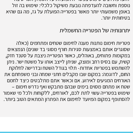
נוספת וחשובה להעדפתה נובעת משיקול כלכלי: שימוש בה זול
באופן משמעותי יותר מאשר בפטרייה הפועלת על גז, מה גם שהיא
בטיחותית יותר.
יתרונותיה של הפטרייה החשמלית
פטריות חימום נותנות מענה לחימום שטחים ומתחמים (כאלה
שסוגרים אותם באמצעות סגירות חורף מסוגי בד שונים) הנמצאים
במקומות פתוחים, באוהלים, כאשר הפטרייה ניצבת על סטנד חזק,
קשיח, עם בסיס רחב ומוצק, שניתן לייצב אותו על משטח ישר. ניתן
להשתמש בפטריות אחדות- תלוי בגודל השטח ובדרישה לחלוקת
החום, לדוגמה: במקום שבו מקבלים חתני שמחה ובני משפחתם את
האורחים המגיעים לאירוע. אם וכאשר אתם מתלבטים כיצד לחמם
שטח או מתחם מסוים בימים שבהם מתבקש ואף נדרש חימום –
שימוש בפטרייה עשוי לתת לכם, לאורחים, ללקוחות ולכל מי שאמור
להסתופף במקום המיועד לחימום את הפתרון המתאים הטוב ביותר.