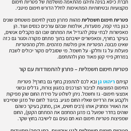
חברת כיסא בגינה ותיהנו מהתאמה מושלמת של פטריות חימום
מקצועיות ובטיחותיות המתאימות לחלל הדורש חימום מיטבי.
פטריות חימום חשמליות
מהוות פתרון מצוין לחימום משטחים שונים
כגון בתי קפה, מסעדות, אולמות שבהם עורכים כנסים ועוד. הן
מאפשרות לבתי עסק להגדיל את המתחם שבו הם מקבלים אנשים,
בעיקר בחורף, ומאפשרים ישיבתם בתוך מתחם מקורה וסגור גם כזה
שאינו מבונה. הפטריות אינן פולטות מזהמים. חלק מהפטריות
פועלות על גז וחלקן- על חשמל. מי שסובלים מקור יכולים לשבת
במרחק פיזי קטן מאוד מהן ולהתחמם.
פטריות חימום חשמליות – פתרון להתמודדות עם קור
קניתם
ריהוט גן
ובא לכם להתפנק בחוף גם בחורף? פטריות
החימום המוצעות לציבור הצרכנים במגוון צורות, גדלים ובשני
אמצעי חימום- גז וחשמל. ניתן לשלוט על מידת החום שהן מפיקות
ולקבוע את הרדיוס שאליו החום מגיע. בניגוד לחום של מזגן שמייבש
את האוויר ומחניק אותו (רבים חשים, אכן ,מחנק בעיקר כשהם
שוהים בחדר שפועל בו מזגן המחמם את המתחם הקטן), החום
שמפיצות פטריות חימום הוא חם נעים גם לישיבה בחוץ שקר.
פטריות חימום חשמליות לגני אירועים, בתי קפה/מסעדות