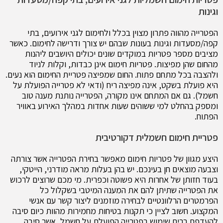
וגינות
הפטרייה מהווה פתרון מצוין בכלל ולחימום לגני אירועים, בתי
קפה/מסעדות וגינות בעונות שבהם יש צורך ודרישה לחימום. כאשר
מציבים מספר פטריות במוקדים שונים יכולים היושבים ליהנות
מהחום שהן מפיצות. פטריות חימום אינן כבדות, וקלות לניוד
ולהצבה בכל מתחם פתוח. החום שמפיצה פטריית החימום הוא נעים.
היא פועלת בשקט, אינה מפיצה ריח (ודאי לא פטרייה הפועלת על
חשמל). גם אם המתחם אינו מקורה, הפטרייה נותנת מענה טוב
ומספק בהחלט למי ששוהים שעות אחדות במהלך האירוע באוויר
הפתוח.
פטריית חימום חשמלית דקורטיבית
היצע מגוון של פטריות חימום מאפשר בחירת הפטרייה אשר צורתה
וצבעה מוצאים חן בעינכם. יש בהן בעלות מראה מודרני, הייטקי,
בעוד חזותן של אחרות היא פשוטה וכפרית. מי מכם שרוצים לרכוש
את הפטרייה שתיתן להם את המענה המיטבי בשקלול כל
הפרמטרים הרלוונטיים לבחירה מוזמנים ליצור קשר עם אנשי
המקצוע. חשוב לציין כי תקנות בטיחות מחמירות מהוות כיום סיבה
להעדפת רבים שימוש בפטרייה הפועלת על חשמל, אשר סיבה