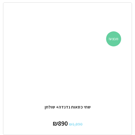
מבצע!
שתי כסאות נדנדה+ שולחן
₪
890
₪
1,890