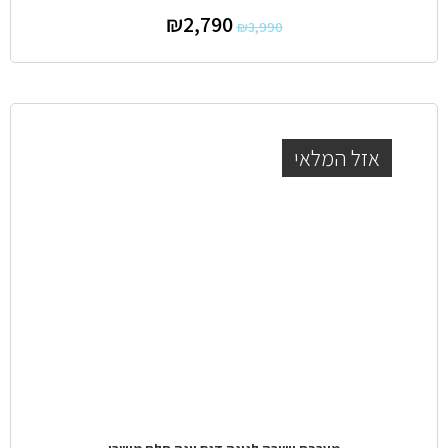
₪
2,790
₪
3,990
אזל המלאי