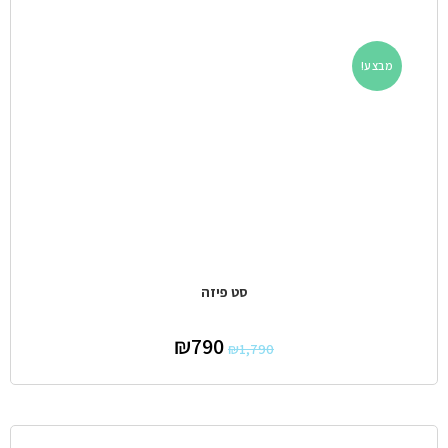
מבצע!
סט פיזה
₪
790
₪
1,790