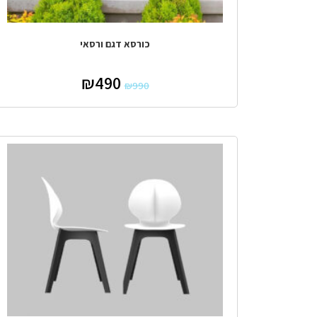
כורסא דגם ורסאי
₪
490
₪
990