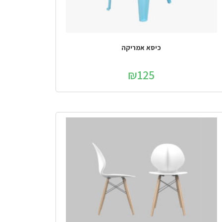
כיסא אמריקה
₪
125