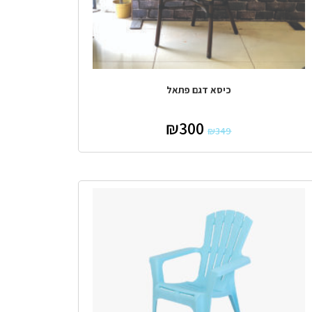
כיסא דגם פתאל
₪
300
₪
349