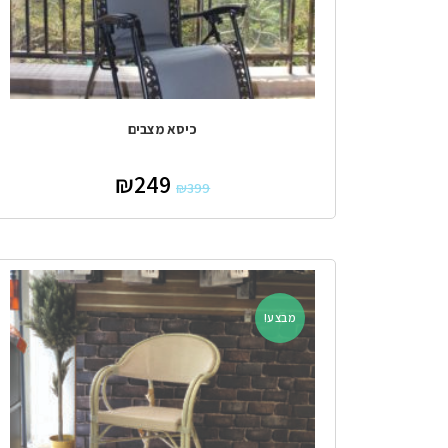
כיסא מצבים
₪
249
₪
399
מבצע!