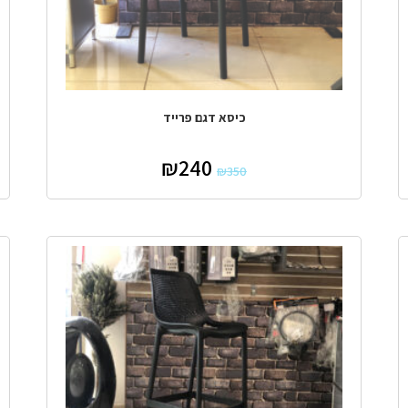
כיסא דגם פרייד
₪
240
₪
350
מבצע!