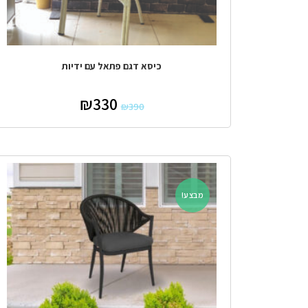
כיסא דגם פתאל עם ידיות
₪
330
₪
390
מבצע!